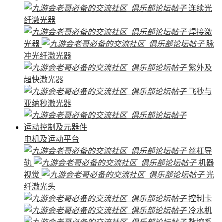
连续光
纤激光器
焊接激
光器
脉
冲光纤激光器
紫外及
超快激光器
飞秒与
亚纳秒激光器
运动控制及元器件
电机及运动平台
丝杠导
轨
机器
视觉
光
纤激光头
控制卡
冷水机