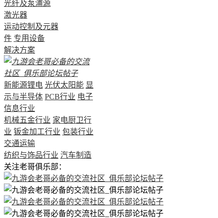
光纤及泵浦源
激光器
运动控制及元器
件
专用设备
解决方案
新能源锂电
光伏太阳能
显
示与半导体
PCB行业
电子
信息行业
机械五金行业
家电厨卫行
业
钣金加工行业
包装行业
交通运输
纺织与饰品行业
汽车制造
关注老哥俱乐部：