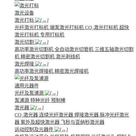
激光设备
激光打标
光纤激光打标机
端泵激光打标机
CO₂激光打标机
超快
激光打标机
专用打标机
激光切割
高功率激光切割机
全自动激光切管机
三维五轴激光切割
机
精密激光切割机
激光剥线机
激光焊接
高功率激光焊接机
精密激光焊接机
通用元器件
光纤及泵浦源
泵浦源
特种光纤
预制棒
激光器
CO₂激光器
连续光纤激光器
焊接激光器
脉冲光纤激光
器
紫外及超快激光器
飞秒与亚纳秒激光器
运动控制及元器件