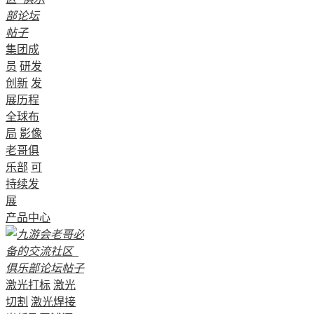
集团成
员
研发
创新
发
展历程
全球布
局
影像
老哥俱
乐部
可
持续发
展
产品中心
激光打标
激光
切割
激光焊接