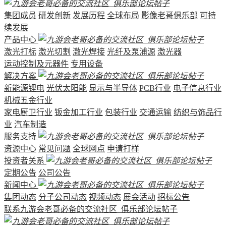
集团成员
研发创新
发展历程
全球布局
影像老哥俱乐部
可持
续发展
产品中心
激光打标
激光切割
激光焊接
光纤及泵浦源
激光器
运动控制及元器件
专用设备
解决方案
新能源锂电
光伏太阳能
显示与半导体
PCB行业
电子信息行业
机械五金行业
家电厨卫行业
钣金加工行业
包装行业
交通运输
纺织与饰品行
业
汽车制造
服务支持
资源中心
常见问题
全球网点
申请打样
投资者关系
定期公告
公司公告
新闻中心
集团动态
分子公司动态
视频动态
展会活动
招标公告
联系九游会老哥必备的交流社区_俱乐部论坛帖子