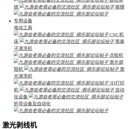
数控系
统
振镜
专用设备
电动工具
CNC机
床
等离
子清洗机
点胶机
激光调
阻机
激
光清洗机
3D打印
机
自动
化设备
折弯设备及自动化
激光剥线机