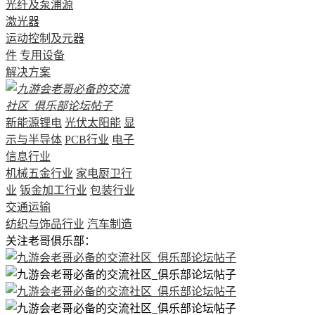
光纤及泵浦源
激光器
运动控制及元器
件
专用设备
解决方案
新能源锂电
光伏太阳能
显
示与半导体
PCB行业
电子
信息行业
机械五金行业
家电厨卫行
业
钣金加工行业
包装行业
交通运输
纺织与饰品行业
汽车制造
关注老哥俱乐部：