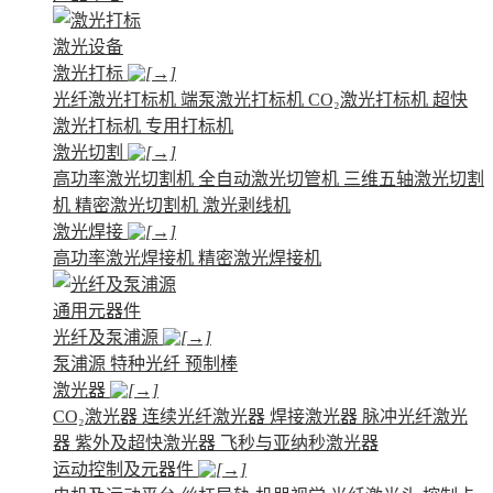
激光设备
激光打标
光纤激光打标机
端泵激光打标机
CO₂激光打标机
超快
激光打标机
专用打标机
激光切割
高功率激光切割机
全自动激光切管机
三维五轴激光切割
机
精密激光切割机
激光剥线机
激光焊接
高功率激光焊接机
精密激光焊接机
通用元器件
光纤及泵浦源
泵浦源
特种光纤
预制棒
激光器
CO₂激光器
连续光纤激光器
焊接激光器
脉冲光纤激光
器
紫外及超快激光器
飞秒与亚纳秒激光器
运动控制及元器件