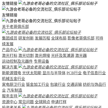
友情链接
友情链接
关于老哥俱乐部
集团成员
研发创新
发展历程
全球布局
影像老哥俱乐部
可持
续发展
产品中心
激光打标
激光切割
激光焊接
光纤及泵浦源
激光器
运动控制及元器件
专用设备
解决方案
新能源锂电
光伏太阳能
显示与半导体
PCB行业
电子信息行业
机械五金行业
家电厨卫行业
钣金加工行业
包装行业
交通运输
纺织与饰品行
业
汽车制造
服务支持
资源中心
常见问题
全球网点
申请打样
投资者关系