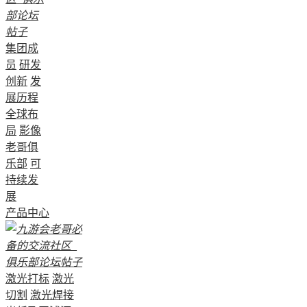
集团成
员
研发
创新
发
展历程
全球布
局
影像
老哥俱
乐部
可
持续发
展
产品中心
激光打标
激光
切割
激光焊接